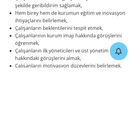
şekilde geribildirim sağlamak,
Hem birey hem de kurumun eğitim ve inovasyon
ihtiyaçlarını belirlemek,
Çalışanların beklentilerini tespit etmek,
Çalışanlarının kurum imajı hakkında görüşlerini
öğrenmek,
Çalışanların ilk yöneticileri ve üst yönetim
hakkındaki görüşlerini almak,
Çalışanların motivasyon düzeylerini belirlemek,
Düşük performansın sebeplerini belirlemek ve
önlem almak,
Kurumdaki uygulamaların (performans sistemi,
ücret ve ödüllendirme sistemi vb.) etkinliğini
ölçmek ve
Kurumun fiziki çalışma koşulları hakkında
çalışanların görüşlerini almaktır.
Çalışan memnuniyeti araştırmaları gösteriyor ki,
çalışanlar şirketlerinden memnun olduklarında