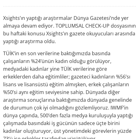
Xsights’ın yaptığı araştırmalar Dünya Gazetesi’nde yer
almaya devam ediyor. TOPLUMSAL CHECK-UP dosyasının
bu haftaki konusu Xsights’ın gazete okuyucuları arasında
yaptığı araştırma oldu.
TÜİK’in en son verilerine baktığımızda basında
çalışanların %24’ünün kadın olduğu görülüyor,
medyadaki kadınlar yine TÜİK verilerine göre
erkeklerden daha eğitimliler; gazeteci kadınların %56’sı
lisans ve lisansüstü eğitim almışken, erkek çalışanların
%50’si aynı eğitim seviyesine sahip. Dünyada diğer
araştırma sonuçlarına baktığımızda dünyada genelinde
de durumun çok iyi olmadığını gözlemliyoruz. IWMF’in
dünya çapında, 500’den fazla medya kuruluşuyla yaptığı
çalışmada basındaki iş gücünün sadece üçte birini
kadınlar oluşturuyor, üst yönetimdeki görevlerin yüzde
73’ü ise erkekler tarafından yürütülüyor.