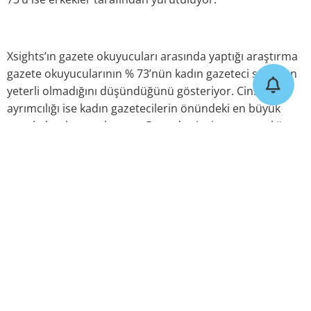
Xsights’ın gazete okuyucuları arasında yaptığı araştırma
gazete okuyucularının % 73’nün kadın gazeteci sayısının
yeterli olmadığını düşündüğünü gösteriyor. Cinsiyet
ayrımcılığı ise kadın gazetecilerin önündeki en büyük
engel olarak tanımlanıyor. Basında cinsiyet ayrımcılığının
önüne geçmenin, kadınların cam tavanı delmesine
destek olacak projelere ihtiyaç duyuluyor. Geçtiğimiz
günlerde Türkiye lansmanı yapılan Yüzde 30 Kulübü
benzeri atılımların gazetecilik konusunda da hayata
geçirilmesi, kadın gazetecilere özel ödüller verilmesi, bu
alanda kadınlara özel burslar sağlanması, ilk akla gelen
çözümler arasında bulunuyor.
Önceki Yazı
Sonraki Yazı