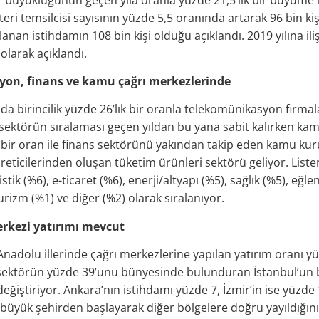
ri temsilcisi sayısının yüzde 5,5 oranında artarak 96 bin kişi
lanan istihdamın 108 bin kişi olduğu açıklandı. 2019 yılına il
olarak açıklandı.
yon, finans ve kamu çağrı merkezlerinde
a birincilik yüzde 26’lık bir oranla telekomünikasyon firmaları
i sektörün sıralaması geçen yıldan bu yana sabit kalırken k
 bir oran ile finans sektörünü yakından takip eden kamu kur
 üreticilerinden oluşan tüketim ürünleri sektörü geliyor. Lis
ojistik (%6), e-ticaret (%6), enerji/altyapı (%5), sağlık (%5), 
rizm (%1) ve diğer (%2) olarak sıralanıyor.
erkezi yatırımı mevcut
nadolu illerinde çağrı merkezlerine yapılan yatırım oranı yü
 sektörün yüzde 39’unu bünyesinde bulunduran İstanbul’un b
eğiştiriyor. Ankara’nın istihdamı yüzde 7, İzmir’in ise yüzd
 büyük şehirden başlayarak diğer bölgelere doğru yayıldığını