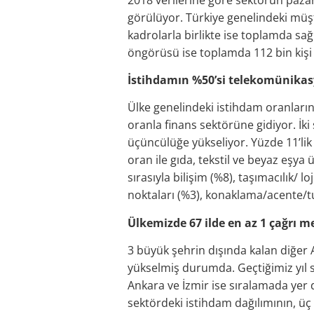
görülüyor. Türkiye genelindeki müşte
kadrolarla birlikte ise toplamda sağ
öngörüsü ise toplamda 112 bin kişi 
İstihdamın %50’si telekomünikas
Ülke genelindeki istihdam oranlarınd
oranla finans sektörüne gidiyor. İk
üçüncülüğe yükseliyor. Yüzde 11’lik
oran ile gıda, tekstil ve beyaz eşya
sırasıyla bilişim (%8), taşımacılık/ l
noktaları (%3), konaklama/acente/tu
Ülkemizde 67 ilde en az 1 çağrı m
3 büyük şehrin dışında kalan diğer A
yükselmiş durumda. Geçtiğimiz yıl
Ankara ve İzmir ise sıralamada yer d
sektördeki istihdam dağılımının, üç