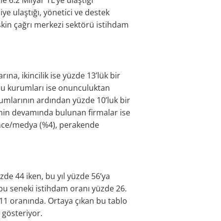
ye ulaştığı, yönetici ve destek
işkin çağrı merkezi sektörü istihdam
na, ikincilik ise yüzde 13’lük bir
amu kurumları ise onunculuktan
umlarının ardından yüzde 10’luk bir
tenin devamında bulunan firmalar ise
eğlence/medya (%4), perakende
zde 44 iken, bu yıl yüzde 56’ya
u seneki istihdam oranı yüzde 26.
e 11 oranında. Ortaya çıkan bu tablo
 gösteriyor.