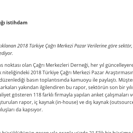
ığı istihdam
ıklanan 2018 Türkiye Çağrı Merkezi Pazar Verilerine göre sektör, 
ediyor.
 noktası olan Çağrı Merkezleri Derneği, her yıl güncelleyerek
 niteliğindeki 2018 Türkiye Çağrı Merkezi Pazar Araştırması
 düzenlediği basın toplantısında kamuoyu ile paylaştı. Müşter
rkaları yakından ilgilendiren bu rapor, sektörün son bir yılın
liyet gösteren 118 farklı firmayla yapılan anket çalışmaları v
urulan rapor, iç kaynak (in-house) ve dış kaynak (outsource)
ruluşları da kapsıyor.
 büyüklüğünün geçen yıla oranla yüzde 21,5’lik bir büyüme ile