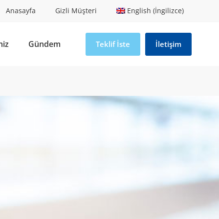
Anasayfa
Gizli Müşteri
English (İngilizce)
miz
Gündem
Teklif İste
İletişim