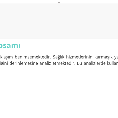
psamı
aşım benimsemektedir. Sağlık hizmetlerinin karmaşık ya
nliğini derinlemesine analiz etmektedir. Bu analizlerde kul
açık alanlarını net bir şekilde ortaya koymaktadır.
en iyi uygulamaları ve dünya çapında kabul görmüş standa
az, aynı zamanda sürekli iyileştirme için gerekli adımlar
özümler sunarak, performans yönetimini daha etkin ve verim
tirilmesi, hasta bakım kalitesinin artırılması ve maliyetleri
 kapsayan detaylı analizler yaparak, verimliliği artırac
değerlendirilmesiyle sınırlı kalmaz; aynı zamanda reka