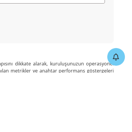
pısını dikkate alarak, kuruluşunuzun operasyonel
lanılan metrikler ve anahtar performans göstergeleri
rtları temel almaktadır. Bu sayede, kuruluşunuzun
ı atmanıza yardımcı olunmaktadır. XSIGHTS, her bir
li hale getirmektedir.
n optimize edilmesi için stratejik öneriler sunuyoruz.
ak ve maliyetleri düşürecek çözümler geliştiririz.
bet gücünüzü artıracak ve sektördeki konumunuzu