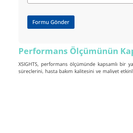
Formu Gönder
Performans Ölçümünün Ka
XSIGHTS, performans ölçümünde kapsamlı bir yakl
süreçlerini, hasta bakım kalitesini ve maliyet etki
(KPI’lar), kuruluşunuzun güçlü yönlerini ve gelişime 
Performans ölçümü hizmetimiz, sağlık sektöründe 
sadece mevcut performansını değerlendirmekle kalm
sağlık kuruluşunun benzersiz ihtiyaçlarına uygun ç
Sağlık kuruluşlarındaki operasyonel süreçlerin iyileş
Bu süreçte, kuruluşunuzun tüm faaliyet alanlarını
Performans ölçümü, yalnızca iç süreçlerinizin 