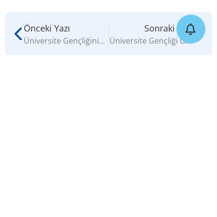
Önceki Yazı
Sonraki Yazı
Üniversite Gençliğinin E-Spor ve Gaming Trendleri
Üniversite Gençliği Gaming ve E-Spor Alışkanlıkları Raporu
Yazar
Xsights Araştırma ve
Danışmanlık Şirketi