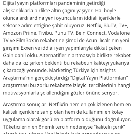
Dijital yayın platformları pandeminin getirdiği
alışkanlıklarla birlikte altın çağını yaşıyor. Hal böyle
olunca ardı ardına yeni oyuncuların iddialı içeriklerle
sektöre adım ettiğine şahit olu­yoruz. Netflix, BluTV, TV+,
Amozon Priıne, Tivibu, Puhu TV, Bein Connect, Vodafone
TV ve FilmBox’ın rekabetine şimdi de Acun Ilıcalı’ nın yeni
girişimi Exxen ve iddialı yeri yapımlarıyla dikkat çeken
Gain dahil oldu. Alternatiflerin artmasıyla birlikte rekabet
daha da kızışırken beklenti bu rekabetin kaliteyi yukarıya
çıkaracağı yönünde. Marketing Türkiye için Xsights
Araştırma’nın gerçekleştirdiği “Dijital Yayın Platformları”
araştır­ması bu zorlu rekabette izleyici tercihlerinin hangi
motivasyonlarla şekillendi­ğini gözler önüne seriyor.
Araştırma sonuçları Netflix’in hem en çok izlenen hem en
kaliteli içeriklere sahip olan hem de kullanımı en kolay
uygulama olarak görülen platform ol­duğunu doğruluyor.
Tüketicilerin en önemli tercih nedeniyse “kaliteli içerik”