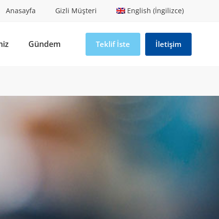
Anasayfa
Gizli Müşteri
English (İngilizce)
miz
Gündem
Teklif İste
İletişim