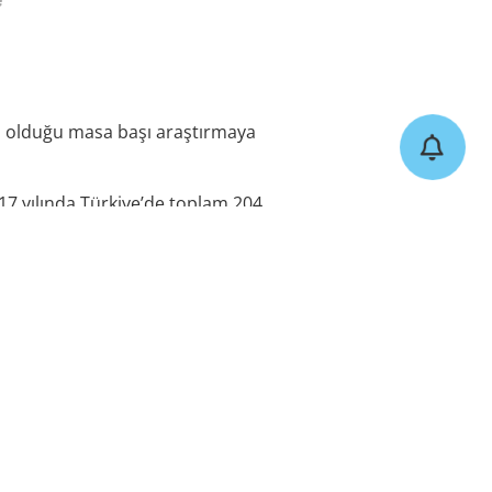
ış olduğu masa başı araştırmaya
7 yılında Türkiye’de toplam 204
sırada emlak ve inşaat sektörü yer
lında olmasına rağmen tutar bazında
tarı ise 7600 milyon Euro oldu.
itol Group’a satıldı, Garanti Bankası
sin Uluslararası Limanı’ndaki yüzde