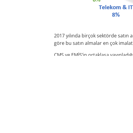
2017 yılında birçok sektörde satın 
göre bu satın almalar en çok imalat
CMS ve EMİS’in ortaklaşa yayınladı
satın alma gerçekleşti. Sektör dağıl
alıyor.
2012 yılından bu yana toplamda 1563
en yüksek işlem 2012 yılında 16600 m
2017 yılında gerçekleşen bazı satın 
hissesinin bir bölümü Banco Bilbao 
50 hissedeki yüzde 40’lık payı IFM In