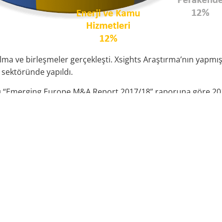
alma ve birleşmeler gerçekleşti. Xsights Araştırma’nın yapm
 sektöründe yapıldı.
ğı “Emerging Europe M&A Report 2017/18” raporuna göre 201
ımlarına baktığımızda ilk sırayı imalat sektörü alırken ikinci 
 satın alma işlemi gerçekleşti. En fazla satın alım 2013 yı
ilyon Euro ile yapıldı. 2017 yılındaki satın alımın toplam tu
alımlar: Petrol Ofisi 1 milyar 368 milyon Euro’ya Hollandalı V
Vizcaya Argentaria’ya (BBVA) devredildi, Akfen Holding, Mer
vestors’a devretti.