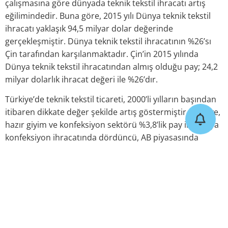
çalışmasına göre dünyada teknik tekstil ihracatı artış
eğilimindedir. Buna göre, 2015 yılı Dünya teknik tekstil
ihracatı yaklaşık 94,5 milyar dolar değerinde
gerçekleşmiştir. Dünya teknik tekstil ihracatının %26’sı
Çin tarafından karşılanmaktadır. Çin’in 2015 yılında
Dünya teknik tekstil ihracatından almış olduğu pay; 24,2
milyar dolarlık ihracat değeri ile %26’dır.
Türkiye’de teknik tekstil ticareti, 2000’li yılların başından
itibaren dikkate değer şekilde artış göstermiştir. Türkiye,
hazır giyim ve konfeksiyon sektörü %3,8’lik pay ile dünya
konfeksiyon ihracatında dördüncü, AB piyasasında
%15,6’lık pay ile ikinci büyük konfeksiyon tedarikçisidir.
Hazır giyim ve konfeksiyon sektörü dünyadaki genel
eğilimlere paralel olarak katma değeri yüksek teknik ve
akıllı tekstillerin üretimine ağırlık vermeye başlamıştır.
2014 yılında Türkiye’nin teknik tekstil ihracat ve ithalat
değeri 3,1 milyar dolara ulaşmıştır. Teknik tekstil