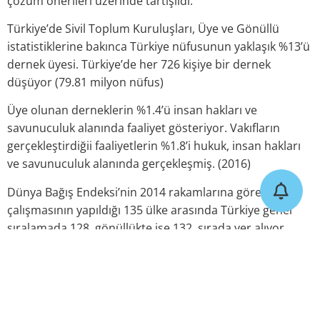
çözüm önerileri üzerinde tartışıldı.
Türkiye’de Sivil Toplum Kuruluşları, Üye ve Gönüllü
istatistiklerine bakınca Türkiye nüfusunun yaklaşık %13’ü
dernek üyesi. Türkiye’de her 726 kişiye bir dernek
düşüyor (79.81 milyon nüfus)
Üye olunan derneklerin %1.4’ü insan hakları ve
savunuculuk alanında faaliyet gösteriyor. Vakıfların
gerçekleştirdiğii faaliyetlerin %1.8’i hukuk, insan hakları
ve savunuculuk alanında gerçekleşmiş. (2016)
Dünya Bağış Endeksi’nin 2014 rakamlarına göre, izleme
çalışmasının yapıldığı 135 ülke arasında Türkiye genel
sıralamada 128, gönüllükte ise 132. sırada yer alıyor.
Önceki Yazı
Sonraki Yazı
Türkiye’nin Gastronomi Turizmi Raporu Açıklandı
Güvenilir Araştırma Belgesi