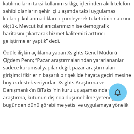
katılımcıların taksi kullanım sıklığı, içlerinden akıllı telefon
sahibi olanların şehir içi ulaşımda taksi uygulaması
kullanıp kullanmadıkları ölçümleyerek tüketicinin nabzını
ölçtük. Mevcut kullanıcılarımızın ise demografik
haritasını çıkartarak hizmet kalitemizi arttırıcı
geliştirmeler yaptık” dedi.
Ödüle ilişkin açıklama yapan Xsights Genel Müdürü
Çiğdem Penn; “Pazar araştırmalarından yararlananlar
sadece kurumsal yapılar değil, pazar araştırmaları
girişimci fikirlerin başarılı bir şekilde hayata geçirilmesine
büyük destek veriyorlar. Xsights Araştırma ve
Danışmanlık’ın BiTaksi’nin kuruluş aşamasında yaptığı
araştırma, kutunun dışında düşünebilme yeteneği,
bugünden dünü görebilme yetisi ve uygulamaya yönelik
içgörüleri sunma aşamasında büyük önem taşıyor” dedi.
https://www.techinside.com/bitaksiye-altin-
baykus-odulu/