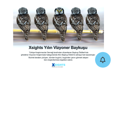
Önceki Yazı
Sonraki Yazı
Suriyelilerin Yaşam Koşulları Araştırması
BiTaksi’ye Altın Baykuş ödülü