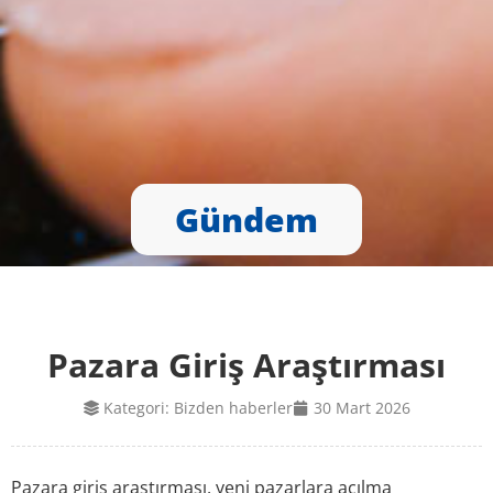
Gündem
Pazara Giriş Araştırması
Kategori:
Bizden haberler
30 Mart 2026
Pazara giriş araştırması, yeni pazarlara açılma