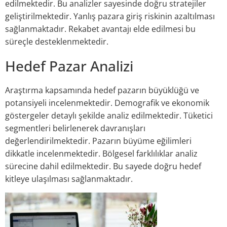
edilmektedir. Bu analizler sayesinde doğru stratejiler
geliştirilmektedir. Yanlış pazara giriş riskinin azaltılması
sağlanmaktadır. Rekabet avantajı elde edilmesi bu
süreçle desteklenmektedir.
Hedef Pazar Analizi
Araştırma kapsamında hedef pazarın büyüklüğü ve
potansiyeli incelenmektedir. Demografik ve ekonomik
göstergeler detaylı şekilde analiz edilmektedir. Tüketici
segmentleri belirlenerek davranışları
değerlendirilmektedir. Pazarın büyüme eğilimleri
dikkatle incelenmektedir. Bölgesel farklılıklar analiz
sürecine dahil edilmektedir. Bu sayede doğru hedef
kitleye ulaşılması sağlanmaktadır.