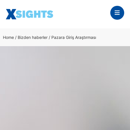
Home
/
Bizden haberler
/
Pazara Giriş Araştırması