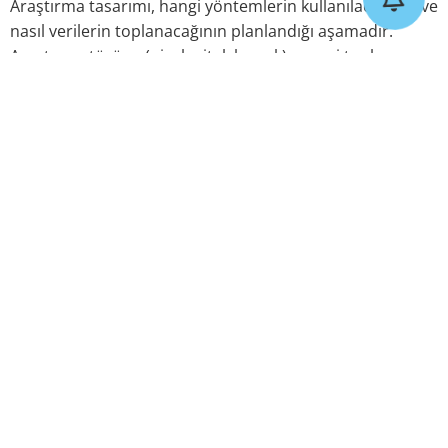
Araştırma tasarımı, hangi yöntemlerin kullanılacağının ve
nasıl verilerin toplanacağının planlandığı aşamadır.
Araştırma türüne (nicel, nitel, karışık) ve veri toplama
yöntemlerine (anket, mülakat, gözlem, odak gruplar vb.)
karar verilmektedir.
Veri Toplama:
Bu aşamada belirlenen araştırma tasarımına göre veriler
toplanmaktadır. Bu, anketlerin dağıtılması, mülakatlar,
gözlemler veya odak gruplarının düzenlenmesi gibi
işlemleri içermektedir. Verilerin toplanması, güvenilir ve
geçerli sonuçlar elde etmek için dikkatlice yapılmalıdır.
Veri Analizi:
Toplanan veriler analiz edilmektedir. İstatistiksel
analizler, veri madenciliği teknikleri veya nitel verilerin
içerik analizi gibi farklı yöntemler kullanılarak veriler
yorumlanmaktadır. Analiz sonuçları, pazarın eğilimlerini