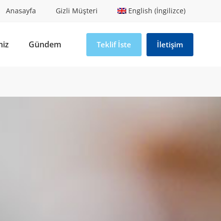
Anasayfa
Gizli Müşteri
English (İngilizce)
miz
Gündem
Teklif İste
İletişim