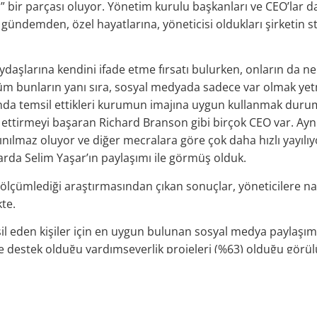
z” bir parçası oluyor. Yönetim kurulu başkanları ve CEO’lar d
gündemden, özel hayatlarına, yöneticisi oldukları şirketin s
paydaşlarına kendini ifade etme fırsatı bulurken, onların da 
Tüm bunların yanı sıra, sosyal medyada sadece var olmak yet
nda temsil ettikleri kurumun imajına uygun kullanmak durum
 ettirmeyi başaran Richard Branson gibi birçok CEO var. Aynı
ınılmaz oluyor ve diğer mecralara göre çok daha hızlı yayıl
arda Selim Yaşar’ın paylaşımı ile görmüş olduk.
ını ölçümlediği araştırmasından çıkan sonuçlar, yöneticilere n
te.
 eden kişiler için en uygun bulunan sosyal medya paylaşımlar
4) ve destek olduğu yardımseverlik projeleri (%63) olduğu görül
osyal medyada paylaşmaması gereken konular ise, politik fikirl