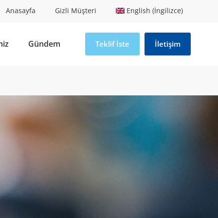
Anasayfa
Gizli Müşteri
English (İngilizce)
miz
Gündem
Teklif İste
İletişim