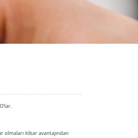
’lar.
r olmaları itibar avantajından