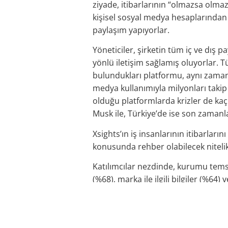
ziyade, itibarlarının “olmazsa olma
kişisel sosyal medya hesaplarından 
paylaşım yapıyorlar.
Yöneticiler, şirketin tüm iç ve dış 
yönlü iletişim sağlamış oluyorlar. 
bulundukları platformu, aynı zama
medya kullanımıyla milyonları takip
olduğu platformlarda krizler de kaç
Musk ile, Türkiye’de ise son zamanl
Xsights’ın iş insanlarının itibarlar
konusunda rehber olabilecek nitelik
Katılımcılar nezdinde, kurumu temsil
(%68), marka ile ilgili bilgiler (%6
Katılımcılara göre iş insanlarının s