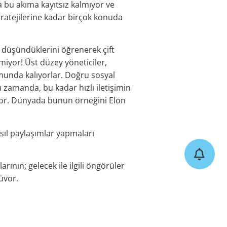
a bu akıma kayıtsız kalmıyor ve
tratejilerine kadar birçok konuda
ne düşündüklerini öğrenerek çift
miyor! Üst düzey yöneticiler,
unda kalıyorlar. Doğru sosyal
 zamanda, bu kadar hızlı iletişimin
ıyor. Dünyada bunun örneğini Elon
asıl paylaşımlar yapmaları
ının; gelecek ile ilgili öngörüler
üyor.
eri (%41) ve özel hayatları (%38).